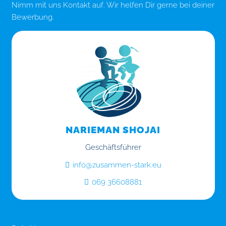
Nimm mit uns Kontakt auf. Wir helfen Dir gerne bei deiner
Bewerbung.
NARIEMAN SHOJAI
Geschäftsführer
info@zusammen-stark.eu
069 36608881